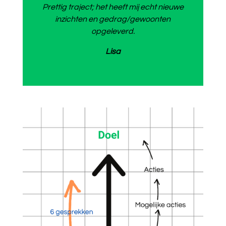
Prettig traject; het heeft mij echt nieuwe
inzichten en gedrag/gewoonten
opgeleverd.
Lisa