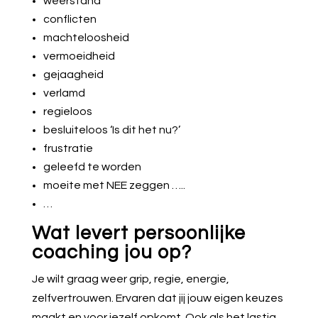
weerstand
conflicten
machteloosheid
vermoeidheid
gejaagheid
verlamd
regieloos
besluiteloos ‘Is dit het nu?’
frustratie
geleefd te worden
moeite met NEE zeggen …..
…
Wat levert persoonlijke
coaching jou op?
Je wilt graag weer grip, regie, energie,
zelfvertrouwen. Ervaren dat jij jouw eigen keuzes
maakt en voor jezelf opkomt. Ook als het lastig