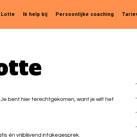
 Lotte
Ik help bij
Persoonlijke coaching
Tarie
otte
 Je bent hier terechtgekomen, want je wilt het
s én vrijblijvend intakegesprek.